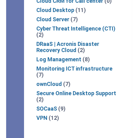
Cloud CRM for Call center
(0)
Cloud Desktop
(11)
Cloud Server
(7)
Cyber Threat Intelligence (CTI)
(2)
DRaaS | Acronis Disaster
Recovery Cloud
(2)
Log Management
(8)
Monitoring ICT infrastructure
(7)
ownCloud
(7)
Secure Online Desktop Support
(2)
SOCaaS
(9)
VPN
(12)